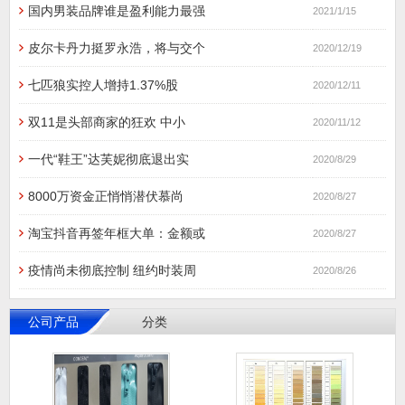
国内男装品牌谁是盈利能力最强
2021/1/15
皮尔卡丹力挺罗永浩，将与交个
2020/12/19
七匹狼实控人增持1.37%股
2020/12/11
双11是头部商家的狂欢 中小
2020/11/12
一代“鞋王”达芙妮彻底退出实
2020/8/29
8000万资金正悄悄潜伏慕尚
2020/8/27
淘宝抖音再签年框大单：金额或
2020/8/27
疫情尚未彻底控制 纽约时装周
2020/8/26
公司产品
分类