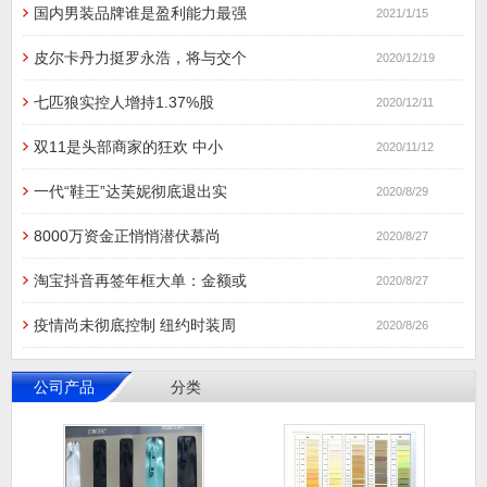
国内男装品牌谁是盈利能力最强
2021/1/15
皮尔卡丹力挺罗永浩，将与交个
2020/12/19
七匹狼实控人增持1.37%股
2020/12/11
双11是头部商家的狂欢 中小
2020/11/12
一代“鞋王”达芙妮彻底退出实
2020/8/29
8000万资金正悄悄潜伏慕尚
2020/8/27
淘宝抖音再签年框大单：金额或
2020/8/27
疫情尚未彻底控制 纽约时装周
2020/8/26
公司产品
分类