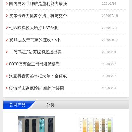
国内男装品牌谁是盈利能力最强
2021/1/15
皮尔卡丹力挺罗永浩，将与交个
2020/12/19
七匹狼实控人增持1.37%股
2020/12/11
双11是头部商家的狂欢 中小
2020/11/12
一代“鞋王”达芙妮彻底退出实
2020/8/29
8000万资金正悄悄潜伏慕尚
2020/8/27
淘宝抖音再签年框大单：金额或
2020/8/27
疫情尚未彻底控制 纽约时装周
2020/8/26
公司产品
分类