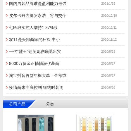
国内男装品牌谁是盈利能力最强
2021/1/15
皮尔卡丹力挺罗永浩，将与交个
2020/12/19
七匹狼实控人增持1.37%股
2020/12/11
双11是头部商家的狂欢 中小
2020/11/12
一代“鞋王”达芙妮彻底退出实
2020/8/29
8000万资金正悄悄潜伏慕尚
2020/8/27
淘宝抖音再签年框大单：金额或
2020/8/27
疫情尚未彻底控制 纽约时装周
2020/8/26
公司产品
分类