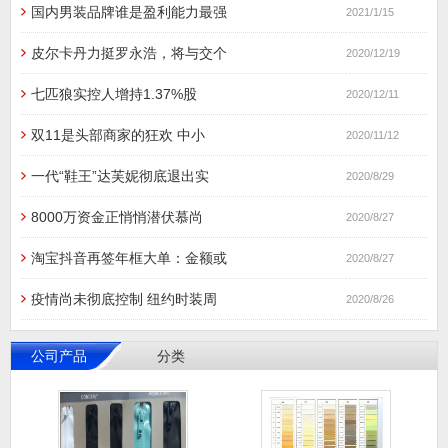
国内男装品牌谁是盈利能力最强
2021/1/15
皮尔卡丹力挺罗永浩，将与交个
2020/12/19
七匹狼实控人增持1.37%股
2020/12/11
双11是头部商家的狂欢 中小
2020/11/12
一代“鞋王”达芙妮彻底退出实
2020/8/29
8000万资金正悄悄潜伏慕尚
2020/8/27
淘宝抖音再签年框大单：金额或
2020/8/27
疫情尚未彻底控制 纽约时装周
2020/8/26
公司产品
分类